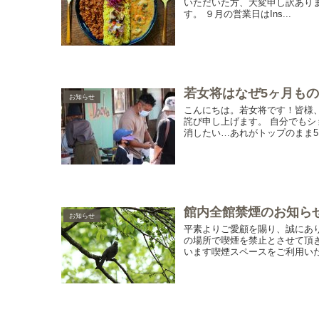
いただいた方、大変申し訳あり
す。 ９月の営業日はIns...
若女将はなぜ5ヶ月もの
お知らせ
こんにちは。若女将です！皆様
詫び申し上げます。 自分でも
消したい…あれがトップのまま5
館内全館禁煙のお知ら
お知らせ
平素よりご愛顧を賜り、誠にあり
の場所で喫煙を禁止とさせて頂
います喫煙スペースをご利用いた