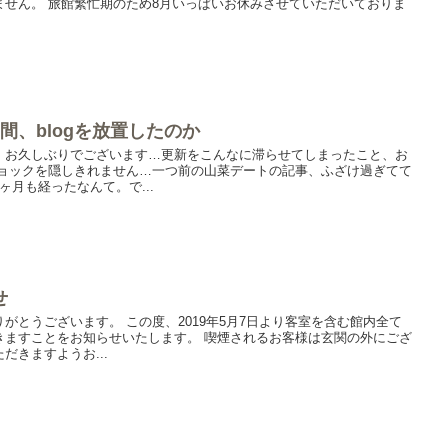
ません。 旅館繁忙期のため8月いっぱいお休みさせていただいておりま
間、blogを放置したのか
、お久しぶりでございます…更新をこんなに滞らせてしまったこと、お
ショックを隠しきれません…一つ前の山菜デートの記事、ふざけ過ぎてて
ヶ月も経ったなんて。で...
せ
がとうございます。 この度、2019年5月7日より客室を含む館内全て
きますことをお知らせいたします。 喫煙されるお客様は玄関の外にござ
だきますようお...