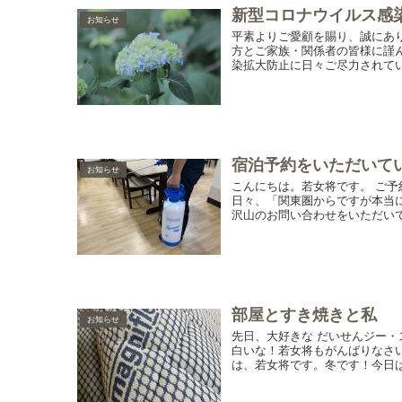
新型コロナウイルス感
お知らせ
平素よりご愛顧を賜り、誠にあ
方とご家族・関係者の皆様に謹
染拡大防止に日々ご尽力されてい
宿泊予約をいただいて
お知らせ
こんにちは。若女将です。 ご
日々、「関東圏からですが本当
沢山のお問い合わせをいただいて
部屋とすき焼きと私
お知らせ
先日、大好きな だいせんジー・
白いな！若女将もがんばりなさ
は、若女将です。冬です！今日は皆