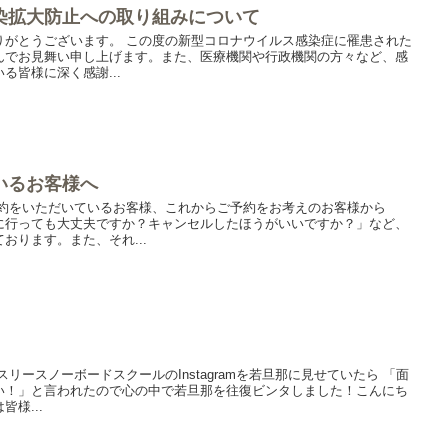
染拡大防止への取り組みについて
りがとうございます。 この度の新型コロナウイルス感染症に罹患された
んでお見舞い申し上げます。また、医療機関や行政機関の方々など、感
る皆様に深く感謝...
いるお客様へ
予約をいただいているお客様、これからご予約をお考えのお客様から
に行っても大丈夫ですか？キャンセルしたほうがいいですか？」など、
おります。また、それ...
スリースノーボードスクールのInstagramを若旦那に見せていたら 「面
い！」と言われたので心の中で若旦那を往復ビンタしました！こんにち
様...